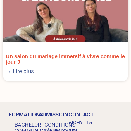
Un salon du mariage immersif à vivre comme le
jour J
→ Lire plus
FORMATIONS
ADMISSION
CONTACT
VICHY : 15
BACHELOR
CONDITIONS
rue
COMMUNICATION
D’ADMISSION