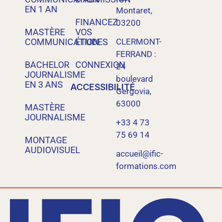
EN 1 AN
Montaret,
FINANCEZ
03200
MASTÈRE
VOS
COMMUNICATION
ÉTUDES
CLERMONT-
FERRAND :
BACHELOR
CONNEXION
24
JOURNALISME
boulevard
EN 3 ANS
ACCESSIBILITÉ
Gergovia,
63000
MASTÈRE
JOURNALISME
+33 4 73
75 69 14
MONTAGE
AUDIOVISUEL
accueil@ific-
formations.com